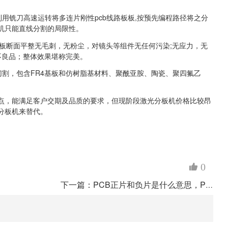
用铣刀高速运转将多连片刚性pcb线路板板,按预先编程路径将之分
机只能直线分割的局限性。
路板断面平整无毛刺，无粉尘，对镜头等组件无任何污染;无应力，无
不良品；整体效果堪称完美。
割，包含FR4基板和仿树脂基材料、聚酰亚胺、陶瓷、聚四氟乙
，能满足客户交期及品质的要求，但现阶段激光分板机价格比较昂
分板机来替代。
0
下一篇：PCB正片和负片是什么意思，PCB正片和负片的区别