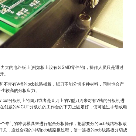
力大的电路板上(例如板上没有装SMD零件的)，操作人员只是通过
分开。
和不带有V槽的pcb线路板板，锯刀不能分切多种材料，同时也会产
产生较高的分板应力。
-cut分板机上的圆刀或者是直刀上的V型刀刃来对有V槽的分板机进
放在创威的V-CUT分板机的工作台的下刀上固定好，便可通过手动或电
个专门的冲切模具来进行配合分板操作，把需要分的pcb线路板板放
关，通过合模的冲切pcb线路板过程，使一连板的pcb线路板分切成