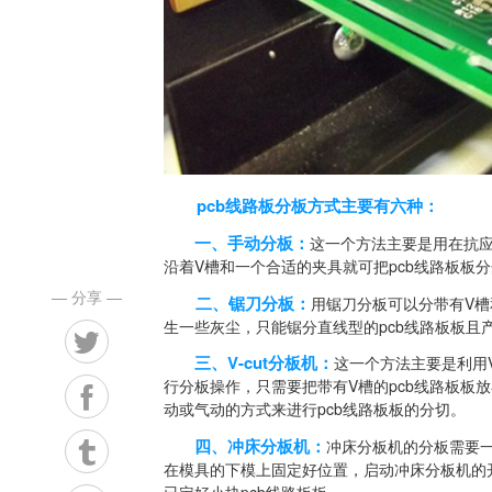
pcb线路板分板方式主要有六种：
一、手动分板：
这一个方法主要是用在抗应
沿着V槽和一个合适的夹具就可把pcb线路板板
— 分享 —
二、锯刀分板：
用锯刀分板可以分带有V槽
生一些灰尘，只能锯分直线型的pcb线路板板且
三、V-cut分板机：
这一个方法主要是利用V
行分板操作，只需要把带有V槽的pcb线路板板
动或气动的方式来进行pcb线路板板的分切。
四、冲床分板机：
冲床分板机的分板需要一
在模具的下模上固定好位置，启动冲床分板机的开