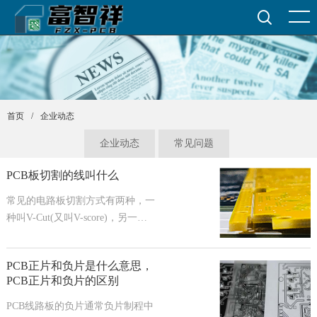
/
企业动态
首页
企业动态
常见问题
PCB板切割的线叫什么
常见的电路板切割方式有两种，一
种叫V-Cut(又叫V-score)，另一种
叫邮票连接孔。所谓V-Cut是电路
板工厂根据客户的图纸要求，事先
PCB正片和负片是什么意思，
在PCB的特定位置用转盘刀具切割
PCB正片和负片的区别
好的一条条分割线，其目的是为了
方便后续SMT电路板组装完成后的
PCB线路板的负片通常负片制程中