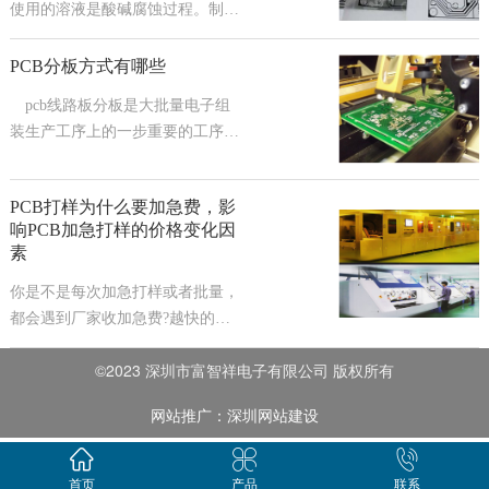
用于分板(De-p
使用的溶液是酸碱腐蚀过程。制膜
后，所需的路径或铜表面是完全透
明的，而不需要的部分是黑色的。
PCB分板方式有哪些
路线工艺曝光后，由于干膜抑制剂
pcb线路板分板是大批量电子组
暴露在紫外线下，完全透明的部分
装生产工序上的一步重要的工序。
会被化学硬底，而下面的显影过程
为了更好地提高pcb线路板制造的
不会使薄膜变硬，干膜会被冲走，
产量和表面黏着技术(SMT)产线生
因此在蚀
PCB打样为什么要加急费，影
产速度，印刷电路板通常被设计成
响PCB加急打样的价格变化因
一块大板，在最终产品中使用分板
素
机设备来分成许许多多更小的单个
pcb线路板小板。
你是不是每次加急打样或者批量，
都会遇到厂家收加急费?越快的加
急费往往越贵，一般单双面板加急
©2023 深圳市富智祥电子有限公司 版权所有
最快12个小时左右。有过PCB加急
打样经历的人都知道，无论是PCB
网站推广：深圳网站建设
加急打样还是批量生产都要收取一
定的费用，电路板工厂有自己的报
价范围。那么，大家知道有哪些因
首页
产品
联系